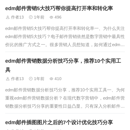
内容才能既吸引眼球又促成转化？答案是：内容必须精准、有
edm邮件营销5大技巧帮你提高打开率和转化率
价值且能激发用户行动。本文将分享9个实用写作技巧，帮你
轻松提升邮件效果。二、...
作者13
1年前
496
edm邮件营销5大技巧帮你提高打开率和转化率一、为什么关注
edm邮件营销5大技巧？电子邮件营销依然是数字营销中最具性
价比的推广方式之一。很多营销人员想知道，如何通过edm邮
件营销5大技巧来提升邮件的打开率和转化率，实现更高的RO
edm邮件营销数据分析技巧分享，推荐10个实用工
I。本文将详细解析这五大技巧，助你打造高效邮件营销。二、
edm邮件营销技...
具
作者13
1年前
410
edm邮件营销数据分析技巧分享，推荐10个实用工具一、为何
重视edm邮件营销数据分析？在现代数字营销中，edm邮件营
销数据分析技巧分享的重要性日益凸显。只有深入分析邮件数
据，才能了解用户行为，优化邮件策略，提升打开率和转化
edm邮件插图图片之后的7个设计优化技巧分享
率。本文将详细分享实用的数据分析技巧，并推荐10款实用工