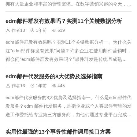
拥有大量企业和丰富的营销需求。在数字营销兴起的今天，广
州edm邮件推广哪家有名成为许多企业关注的焦点。邮件营销
edm邮件群发有效果吗？实测11个关键数据分析
凭借高效、精准、低成本的优势，已成为企业推广的重要手
段。那么，广州到底有哪些...
作者13
1年前
619
edm邮件群发有效果吗？实测11个关键数据分析一、为什么关
注“edm邮件群发有效果”问题？许多企业在使用邮件营销时，
都会问“edm邮件群发有效果吗？”邮件群发是传统且成熟的营
销手段，但随着市场竞争加剧和用户习惯变化，其效果是否依
edm邮件代发服务的8大优势及选择指南
旧显著，成为企业决策的重要依据。为了回答这个问题，本文
基于真实案例，实测...
作者13
1年前
445
edm邮件代发服务的8大优势及选择指南一、什么是edm邮件代
发服务？edm 邮件代发服务，是指企业或个人将邮件营销的发
送工作委托给专业第三方服务商，由他们通过专业平台完成邮
件群发、管理和数据分析的过程。随着邮件营销的普及，越来
实用性最强的13个事务性邮件调用接口方案
越多的企业选择代发服务来提升效率和效果。二、edm邮件代