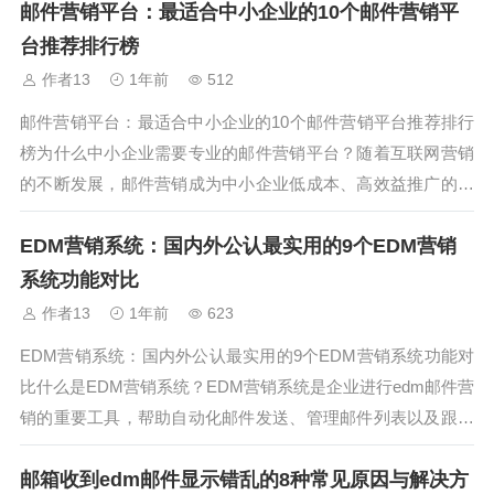
邮件营销平台：最适合中小企业的10个邮件营销平
效开展邮件活动，实现精准投放和效果监测。方式一：定期通
讯邮件通过定期发送公司...
台推荐排行榜
作者13
1年前
512
邮件营销平台：最适合中小企业的10个邮件营销平台推荐排行
榜为什么中小企业需要专业的邮件营销平台？随着互联网营销
的不断发展，邮件营销成为中小企业低成本、高效益推广的重
要手段。选择合适的邮件营销平台，不仅能提升品牌曝光率，
EDM营销系统：国内外公认最实用的9个EDM营销
还能增加客户转化率。本文将结合实际使用体验，推荐10个最
适合中小企业的邮件营销平台...
系统功能对比
作者13
1年前
623
EDM营销系统：国内外公认最实用的9个EDM营销系统功能对
比什么是EDM营销系统？EDM营销系统是企业进行edm邮件营
销的重要工具，帮助自动化邮件发送、管理邮件列表以及跟踪
营销效果。选择功能完善且操作便捷的系统对于提升营销效率
邮箱收到edm邮件显示错乱的8种常见原因与解决方
和转化率至关重要。本文将对国内外公认的9个EDM营销系统