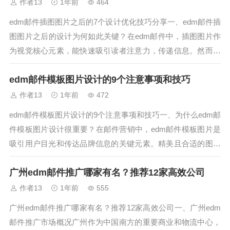
具，帮助你实现科学化管...
作者13
1年前
464
edm邮件插图图片之后的7个设计优化技巧分享一、edm邮件插
图图片之后的设计为何如此关键？在edm邮件中，插图图片作
为视觉核心元素，能快速吸引读者注意力，传递信息。然而，
图片展示后如何进行后续设计优化，才是决定邮件最终效果的
edm邮件模板图片设计的9个注意事项和技巧
关键。本文将围绕edm邮件插图图片之后的设计技巧展开，分
享7个实用的优化方法...
作者13
1年前
472
edm邮件模板图片设计的9个注意事项和技巧一、为什么edm邮
件模板图片设计很重要？在邮件营销中，edm邮件模板图片是
吸引用户目光和传达品牌信息的关键元素。精美且合适的图片
不仅能提升邮件的视觉吸引力，还能提高打开率和点击率。因
广州edm邮件推广哪家有名？推荐12家高效公司
此，掌握图片设计的注意事项和技巧，对于打造高效的邮件营
销模板至关重要。二、9...
作者13
1年前
555
广州edm邮件推广哪家有名？推荐12家高效公司一、广州edm
邮件推广市场概况广州作为中国南方的重要商业和物流中心，