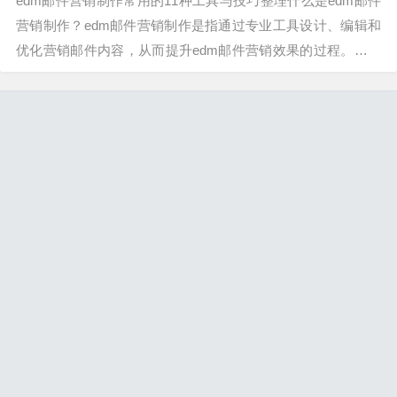
edm邮件营销制作常用的11种工具与技巧整理什么是edm邮件
营销制作？edm邮件营销制作是指通过专业工具设计、编辑和
优化营销邮件内容，从而提升edm邮件营销效果的过程。掌握
高效的工具和技巧是成功的关键。借助MailBing等先进平台，
可以极大提升邮件制作效率和质量。工具一：MailBing邮件编
辑器...