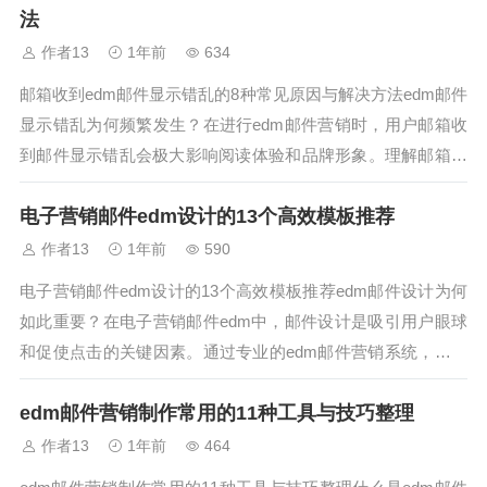
进行功能对比，助你...
法
作者13
1年前
634
邮箱收到edm邮件显示错乱的8种常见原因与解决方法edm邮件
显示错乱为何频繁发生？在进行edm邮件营销时，用户邮箱收
到邮件显示错乱会极大影响阅读体验和品牌形象。理解邮箱收
到edm邮件显示错乱的常见原因，有助于针对性优化邮件设计
电子营销邮件edm设计的13个高效模板推荐
和发送，提升edm邮件营销系统的整体效果。专业平台如MailB
ing提供多...
作者13
1年前
590
电子营销邮件edm设计的13个高效模板推荐edm邮件设计为何
如此重要？在电子营销邮件edm中，邮件设计是吸引用户眼球
和促使点击的关键因素。通过专业的edm邮件营销系统，例如
MailBing，可以轻松使用高效模板，提高邮件的转化率。模板
edm邮件营销制作常用的11种工具与技巧整理
一：欢迎邮件模板用于新用户注册欢迎，风格简洁明快，内容
友好。模板二...
作者13
1年前
464