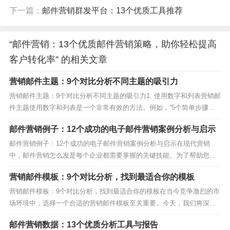
下一篇：
邮件营销群发平台：13个优质工具推荐
“邮件营销：13个优质邮件营销策略，助你轻松提高
客户转化率” 的相关文章
营销邮件主题：9个对比分析不同主题的吸引力
营销邮件主题：9个对比分析不同主题的吸引力1. 使用数字和列表营销邮
件主题使用数字和列表是一个非常有效的方法。例如，“5个简单步骤提
升你的邮件打开率”或“10个最佳营销策略”。数字和列表能够清晰地传达
邮件营销例子：12个成功的电子邮件营销案例分析与启示
信息，吸引读者的注意力。2. 提出问题营销邮件主题提出问题是一个很
好的策略。例如，“你知道如何提升邮...
邮件营销例子：12个成功的电子邮件营销案例分析与启示在现代营销
中，邮件营销怎么发是每个企业都需要掌握的关键技能。为了帮助您更
好地理解邮件营销怎么发，本文将详细分析12个成功的电子邮件营销案
营销邮件模板：9个对比分析，找到最适合你的模板
例，并从中提取宝贵的启示。1. Amazon的个性化推荐邮件Amazon通过
分析用户的购物历史，发送个性化的推荐...
营销邮件模板：9个对比分析，找到最适合你的模板在当今竞争激烈的市
场环境中，选择一个合适的营销邮件模板至关重要。今天，我们将深入
探讨9个不同的营销邮件模板，帮助你找到最适合你的那一个。无论你是
邮件营销数据：13个优质分析工具与报告
新手还是老手，这些模板都能为你提供灵感和方向。1. 简洁明了型营销