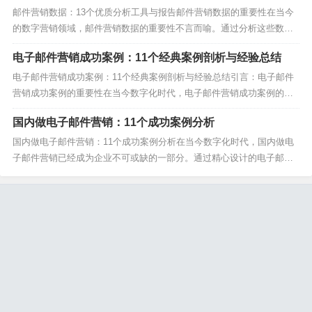
邮件模板首先，我们来看看简洁明了型的营销邮件...
邮件营销数据：13个优质分析工具与报告邮件营销数据的重要性在当今
的数字营销领域，邮件营销数据的重要性不言而喻。通过分析这些数
据，营销人员可以更好地了解受众行为，优化邮件内容，提高转化率。
电子邮件营销成功案例：11个经典案例剖析与经验总结
邮件营销数据不仅帮助我们追踪打开率、点击率，还能揭示用户参与度
的深层次信息。MailBing：一站式邮件营销数据分...
电子邮件营销成功案例：11个经典案例剖析与经验总结引言：电子邮件
营销成功案例的重要性在当今数字化时代，电子邮件营销成功案例的重
要性不言而喻。通过分析这些电子邮件营销成功案例，我们可以从中汲
国内做电子邮件营销：11个成功案例分析
取宝贵的经验，提升自己的营销策略。无论是MailBing还是其他平台，
电子邮件营销成功案例都是我们学习的典范。案...
国内做电子邮件营销：11个成功案例分析在当今数字化时代，国内做电
子邮件营销已经成为企业不可或缺的一部分。通过精心设计的电子邮件
营销策略，企业可以有效地与客户建立联系，提升品牌知名度，并最终
促进销售增长。本文将深入分析11个国内做电子邮件营销的成功案例，
揭示其背后的策略和技巧。1. 案例一：MailB...