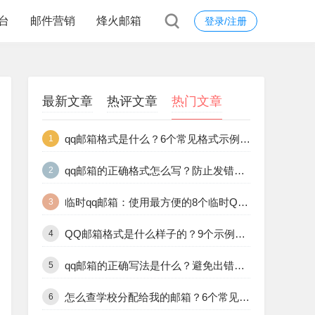
台
邮件营销
烽火邮箱
登录/注册
最新文章
热评文章
热门文章
qq邮箱格式是什么？6个常见格式示例和正确填写方法
1
qq邮箱的正确格式怎么写？防止发错的10个格式规范解析
2
临时qq邮箱：使用最方便的8个临时QQ邮箱工具推荐合集
3
QQ邮箱格式是什么样子的？9个示例让你一目了然
4
qq邮箱的正确写法是什么？避免出错的9个标准格式说明
5
怎么查学校分配给我的邮箱？6个常见途径教你快速查找学校邮箱
6