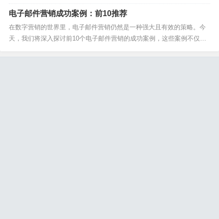
邮件营销设计不仅能吸引读者的注意力，还能有效提升转化率。通过Mai
电子邮件营销成功案例：前10推荐
lBing（https://www.mailbing.com/），你可以找到大量优质的邮件营销
设计模板，...
在数字营销的世界里，电子邮件营销仍然是一种强大且有效的策略。今
天，我们将深入探讨前10个电子邮件营销的成功案例，这些案例不仅展
现了营销的魅力，还为我们提供了宝贵的学习经验。 1. Grammarly的限
时优惠策略 Grammarly，作为一款领先的语法检查工具，巧妙地运用限
时优惠策略吸引用户。他们通...