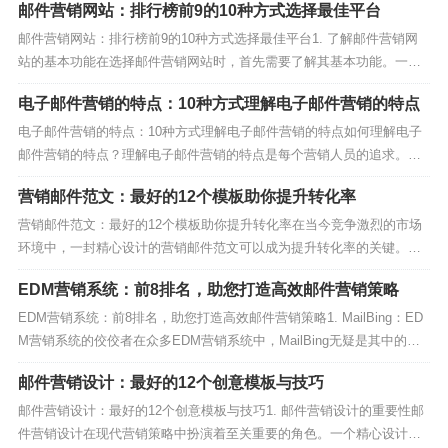
邮件营销网站：排行榜前9的10种方式选择最佳平台
邮件营销网站：排行榜前9的10种方式选择最佳平台1. 了解邮件营销网
站的基本功能在选择邮件营销网站时，首先需要了解其基本功能。一个
好的邮件营销网站应该提供模板设计、自动化工具、分析报告等功能。
电子邮件营销的特点：10种方式理解电子邮件营销的特点
这些功能将帮助你更好地管理和优化你的邮件营销活动。2. 邮件营销网
站的用户体验用户体验是选择邮件营销网站时不...
电子邮件营销的特点：10种方式理解电子邮件营销的特点如何理解电子
邮件营销的特点？理解电子邮件营销的特点是每个营销人员的追求。首
先，你需要明确电子邮件营销的特点，确保你的电子邮件营销策略能够
营销邮件范文：最好的12个模板助你提升转化率
精准触达潜在客户。其次，选择合适的工具，确保数据分析的准确性和
高效性。此外，定期更新分析方法，保持电子邮件营销的...
营销邮件范文：最好的12个模板助你提升转化率在当今竞争激烈的市场
环境中，一封精心设计的营销邮件范文可以成为提升转化率的关键。无
论你是新手还是经验丰富的营销人员，掌握一些高效的营销邮件范文模
EDM营销系统：前8排名，助您打造高效邮件营销策略
板总是有益的。今天，我们将为你介绍12个最好的营销邮件范文模板，
这些模板来自MailBing（https://w...
EDM营销系统：前8排名，助您打造高效邮件营销策略1. MailBing：ED
M营销系统的佼佼者在众多EDM营销系统中，MailBing无疑是其中的佼
佼者。它不仅提供了强大的邮件发送功能，还具备智能化的数据分析工
邮件营销设计：最好的12个创意模板与技巧
具，帮助您精准定位目标客户。MailBing的EDM营销系统界面简洁直
观，即使是初学者也...
邮件营销设计：最好的12个创意模板与技巧1. 邮件营销设计的重要性邮
件营销设计在现代营销策略中扮演着至关重要的角色。一个精心设计的