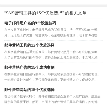
“SNS营销工具的15个优质选择” 的相关文章
电子邮件用户名的9个设置技巧
在当今数字化时代，电子邮件已成为我们日常生活中不可或缺的一部
分。无论是工作沟通、社交联络，还是在线服务注册，电子邮件都扮演
着重要角色。而电子邮件用户名的设置，不仅关乎个人形象，更直接影
邮件营销工具的12个优质选择
响到账户的安全与使用的便捷性。本文将为你详细介绍电子邮件用户名
的9个设置技巧，帮助你打造既个性又安全的电子邮件账户。...
在数字化营销日益重要的今天，邮件营销仍然是一种不可或缺的策略。
为了更有效地执行邮件营销，选择合适的工具至关重要。本文将为您介
绍12个优质的邮件营销工具，帮助您在激烈的市场竞争中脱颖而出。 1.
邮件营销广告的15个成功案例
MailChimp 作为业界领先的邮件营销平台，MailChimp提供了强大的自动
化功能、详尽的分析报告以...
在数字化营销日益盛行的今天，邮件营销依然占据着不可忽视的地位。
一封精心设计的邮件，不仅能传递信息，更能打动人心，促成交易。以
下是15个邮件营销广告的成功案例，它们以不同的方式展现了邮件营销
邮件营销网站的15个优质选择
的魅力和效果。 1. 世界慈善水资源基金会的透明化捐款流程 世界慈善
水资源基金会通过系统自动发送邮件，详细说明捐...
在当今这个数字化时代，邮件营销依然是企业和个人推广自身、建立品
牌形象的重要手段。然而，市面上的邮件营销工具琳琅满目，如何选择