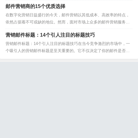
一款适合自己的邮件营销网站呢？本文将为您介绍15个优质的邮件营销
邮件营销商的15个优质选择
网站，帮助您在众多选择中找到最适合自己的那一款。 一、MailChimp
作为邮件营销界的佼佼者，MailChi...
在数字化营销日益盛行的今天，邮件营销以其低成本、高效率的特点，
依然占据着不可或缺的地位。然而，面对市场上众多的邮件营销服务
商，如何选择成为了不少营销人员的难题。本文将为你盘点邮件营销商
营销邮件标题：14个引人注目的标题技巧
的15个优质选择，助你提升营销效率，轻松实现业务目标。 一、邮件营
销平台的基础功能 在选择邮件营销商时，首先要考虑的...
营销邮件标题：14个引人注目的标题技巧在当今竞争激烈的市场中，一
个吸引人的营销邮件标题是至关重要的。它不仅决定了你的邮件是否会
被打开，还直接影响着邮件的转化率。今天，我们将探讨14个引人注目
的营销邮件标题技巧，帮助你提升邮件的打开率和点击率。1. 使用数字
和列表数字和列表是营销邮件标题中的黄金法则。...