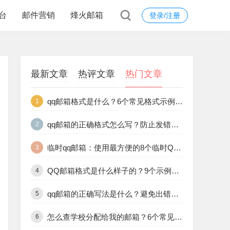
台
邮件营销
烽火邮箱
登录/注册
最新文章
热评文章
热门文章
qq邮箱格式是什么？6个常见格式示例和正确填写方法
1
qq邮箱的正确格式怎么写？防止发错的10个格式规范解析
2
临时qq邮箱：使用最方便的8个临时QQ邮箱工具推荐合集
3
QQ邮箱格式是什么样子的？9个示例让你一目了然
4
qq邮箱的正确写法是什么？避免出错的9个标准格式说明
5
怎么查学校分配给我的邮箱？6个常见途径教你快速查找学校邮箱
6