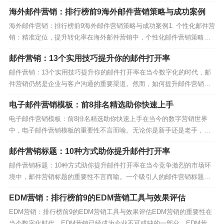
众。通过分析用户行为和购买历史，你可以更好地定制邮件内容，提高
海外邮件营销：排行榜前9海外邮件营销策略与成功案例
邮件的打开率和点击率。记住，亚马逊edm邮件营销的成功很大程度上
取决于你对受众的了解程度。2. 个性化...
海外邮件营销：排行榜前9海外邮件营销策略与成功案例1. 个性化邮件营
销：精准定位，提升转化率在海外邮件营销中，个性化邮件营销策略无
疑是提升转化率的关键。通过分析用户数据，精准定位目标受众，发送
邮件营销：13个实用技巧提升你的邮件打开率
定制化的邮件内容，能够大大提高用户的参与度和购买意愿。例如，Mai
lBing（https://www.mai...
邮件营销：13个实用技巧提升你的邮件打开率在当今数字化的时代，邮
件营销仍然是企业与客户沟通的重要渠道。然而，如何提升邮件营销的
打开率成为了许多营销人员面临的挑战。本文将为您介绍13个实用技
电子邮件营销模板：前8排名精选助你快速上手
巧，帮助您提升邮件营销的打开率，让您的邮件营销更加有效。1. 个性
化主题行邮件营销的第一步是吸引收件人打开邮件。...
电子邮件营销模板：前8排名精选助你快速上手在当今的数字营销世界
中，电子邮件营销模板的重要性不言而喻。无论你是新手还是老手，选
择合适的电子邮件营销模板都能大大提升你的营销效果。今天，我们将
邮件营销标题：10种方式助你提升邮件打开率
为你精选前8名的电子邮件营销模板，助你快速上手，提升转化率！1. 欢
迎邮件模板首先，我们来看看最基础也是最重要的电...
邮件营销标题：10种方式助你提升邮件打开率在当今竞争激烈的市场环
境中，邮件营销标题的重要性不言而喻。一个吸引人的邮件营销标题不
仅能提高邮件的打开率，还能有效提升转化率。今天，我们将探讨10种
EDM营销：排行榜前9的EDM营销工具与效果评估
方式，助你提升邮件打开率，让你的邮件营销标题更具吸引力。1. 个性
化邮件营销标题个性化是提升邮件打开率的关键。...
EDM营销：排行榜前9的EDM营销工具与效果评估EDM营销的重要性在
当今数字化时代，EDM营销已经成为企业不可或缺的一部分。EDM营销