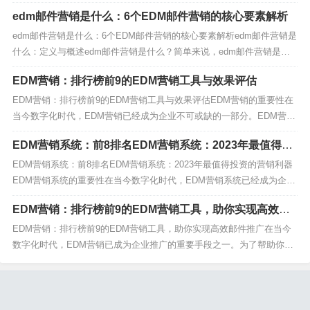
仅能提高邮件的打开率，还能有效提升转化率。今天，我们将探讨10种
edm邮件营销是什么：6个EDM邮件营销的核心要素解析
方式，助你提升邮件打开率，让你的邮件营销标题更具吸引力。1. 个性
化邮件营销标题个性化是提升邮件打开率的关键。...
edm邮件营销是什么：6个EDM邮件营销的核心要素解析edm邮件营销是
什么：定义与概述edm邮件营销是什么？简单来说，edm邮件营销是一
种通过电子邮件向目标受众传递营销信息的方式。edm邮件营销是什么
EDM营销：排行榜前9的EDM营销工具与效果评估
的核心在于其精准性和个性化，能够帮助企业与客户建立更紧密的联
系。edm邮件营销是什么不仅仅是一种营销...
EDM营销：排行榜前9的EDM营销工具与效果评估EDM营销的重要性在
当今数字化时代，EDM营销已经成为企业不可或缺的一部分。EDM营销
不仅能够帮助企业与客户建立直接联系，还能有效提升品牌知名度和销
EDM营销系统：前8排名EDM营销系统：2023年最值得投
售转化率。因此，选择合适的EDM营销工具至关重要。MailBing：EDM
资的营销利器
营销的新星首先，我们要提到的是...
EDM营销系统：前8排名EDM营销系统：2023年最值得投资的营销利器
EDM营销系统的重要性在当今数字化时代，EDM营销系统已经成为企业
不可或缺的营销工具。EDM营销系统能够帮助企业精准定位目标客户，
EDM营销：排行榜前9的EDM营销工具，助你实现高效邮
提升品牌知名度，增加销售额。无论是大型企业还是中小型企业，EDM
件推广
营销系统都能发挥巨大的作用。Mail...
EDM营销：排行榜前9的EDM营销工具，助你实现高效邮件推广在当今
数字化时代，EDM营销已成为企业推广的重要手段之一。为了帮助你更
好地进行EDM营销，我们精选了排行榜前9的EDM营销工具，这些工具
将助你实现高效的邮件推广。1. MailBing - 一站式EDM营销平台首先，
我们要介绍的是MailB...