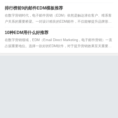
一些关键的技巧。下面，我将为你分享10种实用的营销邮件技巧，帮助
排行榜前9的邮件EDM模板推荐
你更好地触达潜在客户，提升销售效果。 一、精准定位目标受众 有效的
邮件营销始于对目标受众的深入了解。你需要明确你...
在数字营销时代，电子邮件营销（EDM）依然是触达潜在客户、维系客
户关系的重要桥梁。一封设计精良的EDM邮件，不仅能够提升品牌形
象，还能有效促进用户转化。今天，就为大家推荐排行榜前9的邮件ED
10种EDM用什么好推荐
M模板，帮助你的营销活动更上一层楼！ 一、欢迎邮件模板 当新用户注
册或订阅时，一封温馨的欢迎邮件必不可少。此类...
在数字营销领域，EDM（Email Direct Marketing，电子邮件营销）一直
占据重要地位。选择一款好的EDM软件，对于提升营销效果至关重要。
本文将为您推荐10种优秀的EDM软件，帮助您更好地开展电子邮件营销
活动。 一、SendGrid SendGrid凭借其卓越的性能和稳定的服务，在E
D...