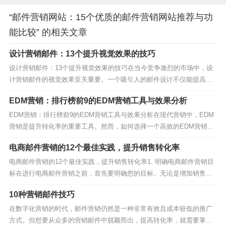
“邮件营销网站：15个优质的邮件营销网站推荐与功
能比较” 的相关文章
设计营销邮件：13个提升视觉效果的技巧
设计营销邮件：13个提升视觉效果的技巧在当今竞争激烈的市场中，设
计营销邮件的视觉效果至关重要。一个吸引人的邮件设计不仅能提高打
开率，还能增强用户的参与度。本文将分享13个提升设计营销邮件视觉
EDM营销：排行榜前9的EDM营销工具与效果分析
效果的技巧，帮助你在众多邮件中脱颖而出。1. 简洁明了的设计营销邮
件布局设计营销邮件时，保持布局简洁明了是关键...
EDM营销：排行榜前9的EDM营销工具与效果分析在现代营销中，EDM
营销是提升转化率的重要工具。然而，如何选择一个高效的EDM营销工
具，却是许多营销人员面临的挑战。本文将为你介绍排行榜前9的EDM
电商邮件营销的12个最佳实践，提升销售转化率
营销工具，并进行效果分析，帮助你找到最适合你的EDM营销工具！1.
MailchimpMailchimp...
电商邮件营销的12个最佳实践，提升销售转化率1. 明确电商邮件营销目
标在进行电商邮件营销之前，首先要明确您的目标。无论是增加销售
额、提升品牌知名度还是获取潜在客户，明确的目标将帮助您制定更有
10种营销邮件技巧
效的营销策略。2. 构建高质量的电商邮件营销列表一个高质量的电商邮
件营销列表是成功的关键。确保您的邮件列表包含...
在数字化营销的时代，邮件营销仍然是一种非常有效且成本较低的推广
方式。但想要从众多的营销邮件中脱颖而出，提高转化率，就需要掌握