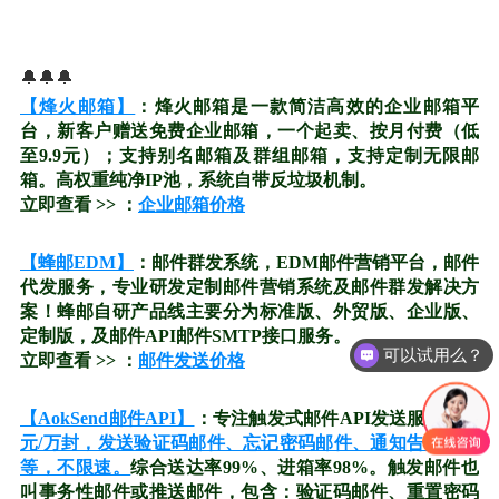
🔔🔔🔔
【烽火邮箱】
：烽火邮箱是一款简洁高效的企业邮箱平
台，新客户赠送免费企业邮箱，一个起卖、按月付费（低
至9.9元）；支持别名邮箱及群组邮箱，支持定制无限邮
箱。高权重纯净IP池，系统自带反垃圾机制。
立即查看 >> ：
企业邮箱价格
【蜂邮EDM】
：邮件群发系统，EDM邮件营销平台，邮件
代发服务，专业研发定制邮件营销系统及邮件群发解决方
案！蜂邮自研产品线主要分为标准版、外贸版、企业版、
定制版，及邮件API邮件SMTP接口服务。
可以试用么？
立即查看 >> ：
邮件发送价格
【AokSend邮件API】
：专注触发式邮件API发送服务。
15
元/万封，发送验证码邮件、忘记密码邮件、通知告警邮件
等，不限速。
综合送达率99%、进箱率98%。触发邮件也
叫事务性邮件或推送邮件，包含：验证码邮件、重置密码