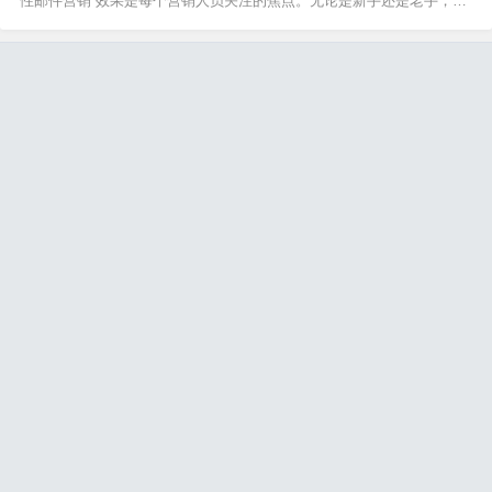
性邮件营销 效果是每个营销人员关注的焦点。无论是新手还是老手，都
希望通过优化邮件营销 效果来提升转化率。MailBing（https://www.mail
bing.com/）提供了一系列工具，帮助你更好地分析和提升邮件营销 效
果。邮件...