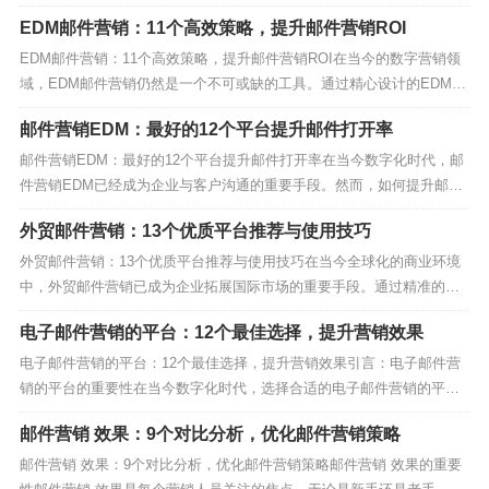
助你更好地选择邮件营销平台，本文将介绍最好的12个邮件营销平台推
EDM邮件营销：11个高效策略，提升邮件营销ROI
荐。无论你是新手还是老用户，这些邮件营销平台都能让你更高效地进
行邮件营销。邮件营销平台的基本操作在使用邮件营销...
EDM邮件营销：11个高效策略，提升邮件营销ROI在当今的数字营销领
域，EDM邮件营销仍然是一个不可或缺的工具。通过精心设计的EDM邮
件营销策略，企业可以有效地吸引目标受众，提升品牌知名度，并最终
邮件营销EDM：最好的12个平台提升邮件打开率
提高营销ROI。本文将为您介绍11个高效的EDM邮件营销策略，帮助您
在竞争激烈的市场中脱颖而出。1. 个...
邮件营销EDM：最好的12个平台提升邮件打开率在当今数字化时代，邮
件营销EDM已经成为企业与客户沟通的重要手段。然而，如何提升邮件
营销EDM的打开率，却是许多营销人员面临的挑战。本文将为您介绍12
外贸邮件营销：13个优质平台推荐与使用技巧
个最佳的邮件营销EDM平台，帮助您轻松提升邮件打开率。1. MailBing
- 邮件营销EDM的终极选...
外贸邮件营销：13个优质平台推荐与使用技巧在当今全球化的商业环境
中，外贸邮件营销已成为企业拓展国际市场的重要手段。通过精准的邮
件营销策略，企业可以有效地触达潜在客户，提升品牌知名度。本文将
电子邮件营销的平台：12个最佳选择，提升营销效果
为您推荐13个优质的外贸邮件营销平台，并分享一些实用的使用技巧。
1. MailBing - 外贸邮件营销的首选平...
电子邮件营销的平台：12个最佳选择，提升营销效果引言：电子邮件营
销的平台的重要性在当今数字化时代，选择合适的电子邮件营销的平台
至关重要。这些平台不仅帮助企业与客户建立联系，还能显著提升营销
邮件营销 效果：9个对比分析，优化邮件营销策略
效果。无论是初创公司还是大型企业，都需要一个强大的电子邮件营销
的平台来推动业务增长。1. MailBing：电子...
邮件营销 效果：9个对比分析，优化邮件营销策略邮件营销 效果的重要