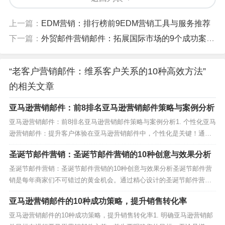
上一篇：
EDM营销：排行榜前9EDM营销工具与服务推荐
下一篇：
外贸邮件营销邮件：拓展国际市场的9个成功案例分析
“老客户营销邮件：维系客户关系的10种高效方法”
的相关文章
亚马逊营销邮件：前8排名亚马逊营销邮件策略与案例分析
亚马逊营销邮件：前8排名亚马逊营销邮件策略与案例分析1. 个性化亚马
逊营销邮件：提升客户体验在亚马逊营销邮件中，个性化是关键！通过
MailBing/https://www.mailbing.com/，你可以轻松创建个性化的亚马逊
圣诞节邮件营销：圣诞节邮件营销的10种创意与效果分析
营销邮件，让客户感受到独特的关怀。这种亚马逊营销邮件不仅能提升
客户体验，...
圣诞节邮件营销：圣诞节邮件营销的10种创意与效果分析圣诞节邮件营
销是每年商家们不可错过的黄金机会。通过精心设计的圣诞节邮件营销
策略，不仅可以提升品牌知名度，还能大幅增加销售额。本文将为您介
亚马逊营销邮件的10种成功策略，提升销售转化率
绍10种创意十足的圣诞节邮件营销策略，并分析其效果。1. 圣诞节邮件
营销主题设计首先，圣诞节邮件营销的主题设计至...
亚马逊营销邮件的10种成功策略，提升销售转化率1. 明确亚马逊营销邮