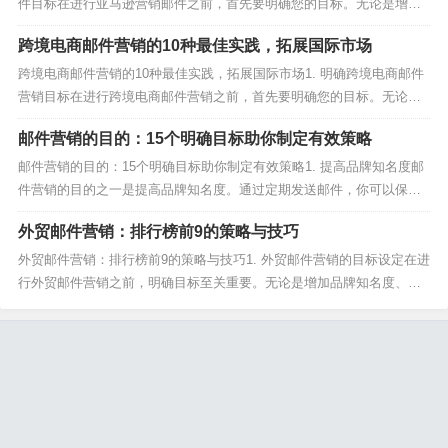
件目标在进行亚马逊营销邮件之前，首先要明确您的目标。无论是增加
销售额、提升品牌知名度还是获取潜在客户，明确的目标将帮助您制定
跨境电商邮件营销的10种最佳实践，拓展国际市场
更有效的营销策略。2. 构建高质量的亚马逊营销邮件列表一个高质量的
亚马逊营销邮件列表是成功的关键。确保您的邮...
跨境电商邮件营销的10种最佳实践，拓展国际市场1. 明确跨境电商邮件
营销目标在进行跨境电商邮件营销之前，首先要明确您的目标。无论是
增加销售额、提升品牌知名度还是获取潜在客户，明确的目标将帮助您
邮件营销的目的：15个明确目标助你制定有效策略
制定更有效的营销策略。2. 构建高质量的跨境电商邮件营销列表一个高
质量的跨境电商邮件营销列表是成功的关键。确...
邮件营销的目的：15个明确目标助你制定有效策略1. 提高品牌知名度邮
件营销的目的之一是提高品牌知名度。通过定期发送邮件，你可以保持
与客户的持续沟通，提高品牌的曝光率和认知度。2. 增加网站流量邮件
外贸邮件营销：排行榜前9的策略与技巧
营销的目的之二是增加网站流量。通过在邮件中添加链接，你可以引导
客户访问你的网站，提高网站的流量和访问量。...
外贸邮件营销：排行榜前9的策略与技巧1. 外贸邮件营销的目标设定在进
行外贸邮件营销之前，明确目标至关重要。无论是增加品牌知名度、提
高销售额还是获取潜在客户，设定清晰的目标能帮助你更好地规划外贸
邮件营销策略。2. 外贸邮件营销的受众细分外贸邮件营销的成功很大程
度上取决于受众的细分。通过分析客户数据，将...