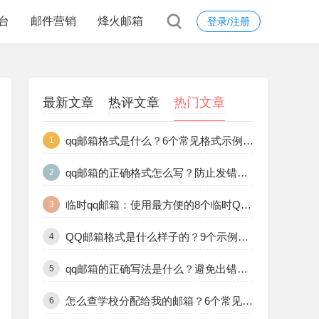
台
邮件营销
烽火邮箱
登录/注册
最新文章
热评文章
热门文章
qq邮箱格式是什么？6个常见格式示例和正确填写方法
1
qq邮箱的正确格式怎么写？防止发错的10个格式规范解析
2
临时qq邮箱：使用最方便的8个临时QQ邮箱工具推荐合集
3
QQ邮箱格式是什么样子的？9个示例让你一目了然
4
qq邮箱的正确写法是什么？避免出错的9个标准格式说明
5
怎么查学校分配给我的邮箱？6个常见途径教你快速查找学校邮箱
6