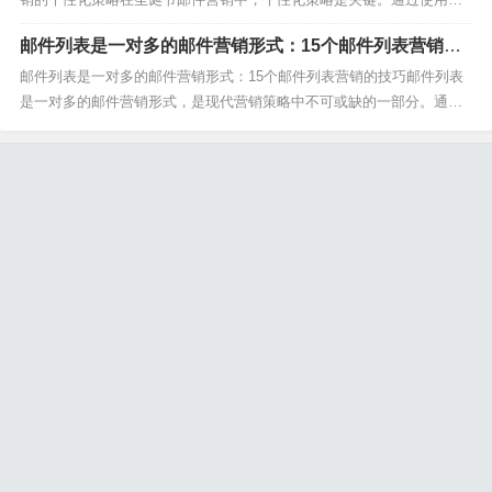
lBing（https://www.mailbing.com/）这样的工具，企业可以轻松地根据
邮件列表是一对多的邮件营销形式：15个邮件列表营销的
用户的购买历史和偏好来定制邮件内容。这不仅提高了打开率，还增强
技巧
了用户的参...
邮件列表是一对多的邮件营销形式：15个邮件列表营销的技巧邮件列表
是一对多的邮件营销形式，是现代营销策略中不可或缺的一部分。通过
邮件列表，企业可以有效地与大量潜在客户进行沟通，提升品牌知名度
和销售业绩。本文将分享15个邮件列表营销的技巧，帮助你更好地利用
这一强大的工具。1. 邮件列表是一对多的邮件营销...