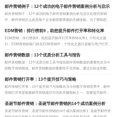
邮件营销例子：12个成功的电子邮件营销案例分析与启示
邮件营销例子：12个成功的电子邮件营销案例分析与启示在现代营销
中，邮件营销怎么发是每个企业都需要掌握的关键技能。为了帮助您更
好地理解邮件营销怎么发，本文将详细分析12个成功的电子邮件营销案
EDM营销：排行榜前9，助您提升邮件打开率和转化率
例，并从中提取宝贵的启示。1. Amazon的个性化推荐邮件Amazon通过
分析用户的购物历史，发送个性化的推荐...
EDM营销：排行榜前9，助您提升邮件打开率和转化率1. 个性化主题
行：EDM营销的敲门砖在EDM营销中，个性化主题行是吸引用户打开邮
件的第一步。通过使用收件人的名字或特定的兴趣点，可以显著提高邮
邮件营销数据：13个优质分析工具与报告
件的打开率。MailBing（https://www.mailbing.com/）提供了强大的个性
化工具，...
邮件营销数据：13个优质分析工具与报告邮件营销数据的重要性在当今
的数字营销领域，邮件营销数据的重要性不言而喻。通过分析这些数
据，营销人员可以更好地了解受众行为，优化邮件内容，提高转化率。
邮件营销打开率：13个提升技巧与策略
邮件营销数据不仅帮助我们追踪打开率、点击率，还能揭示用户参与度
的深层次信息。MailBing：一站式邮件营销数据分...
邮件营销打开率：13个提升技巧与策略在当今的数字营销世界中，邮件
营销打开率是衡量邮件营销成功与否的关键指标之一。想要提升邮件营
销打开率，你需要掌握一些有效的技巧和策略。本文将为你详细介绍13
圣诞节邮件营销：圣诞节邮件营销的14个成功案例分析
个提升邮件营销打开率的实用方法，让你在邮件营销的道路上更加得心
应手。1. 优化邮件主题行邮件主题行是决定邮件营...
圣诞节邮件营销：圣诞节邮件营销的14个成功案例分析1. 圣诞节邮件营
销的个性化策略在圣诞节邮件营销中，个性化策略是关键。通过使用Mai