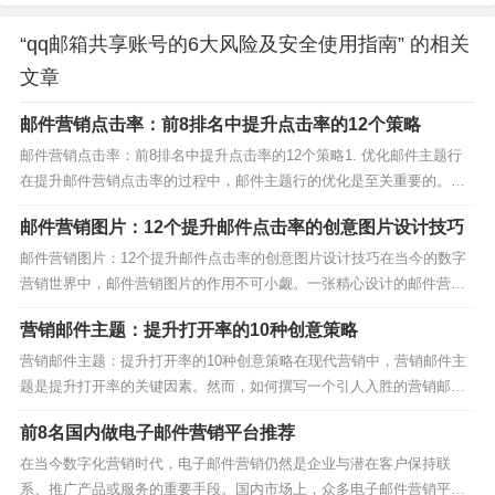
“qq邮箱共享账号的6大风险及安全使用指南” 的相关
文章
邮件营销点击率：前8排名中提升点击率的12个策略
邮件营销点击率：前8排名中提升点击率的12个策略1. 优化邮件主题行
在提升邮件营销点击率的过程中，邮件主题行的优化是至关重要的。一
个吸引人的主题行可以显著提高邮件营销点击率。试试使用MailBing的
邮件营销图片：12个提升邮件点击率的创意图片设计技巧
个性化功能，根据用户的兴趣和行为定制主题行，这样能大大提升邮件
营销点击率哦！2. 个性化内容个性化内...
邮件营销图片：12个提升邮件点击率的创意图片设计技巧在当今的数字
营销世界中，邮件营销图片的作用不可小觑。一张精心设计的邮件营销
图片不仅能吸引读者的眼球，还能显著提升邮件的点击率。今天，我们
营销邮件主题：提升打开率的10种创意策略
将探讨12个提升邮件点击率的创意图片设计技巧，帮助你在MailBing（h
ttps://www.mailbing...
营销邮件主题：提升打开率的10种创意策略在现代营销中，营销邮件主
题是提升打开率的关键因素。然而，如何撰写一个引人入胜的营销邮件
主题，却是许多营销人员面临的挑战。本文将为你介绍10种创意策略，
前8名国内做电子邮件营销平台推荐
帮助你提升营销邮件主题的打开率！1. 个性化主题个性化营销邮件主题
可以大大提升打开率。通过使用收件人的姓名、公...
在当今数字化营销时代，电子邮件营销仍然是企业与潜在客户保持联
系、推广产品或服务的重要手段。国内市场上，众多电子邮件营销平台