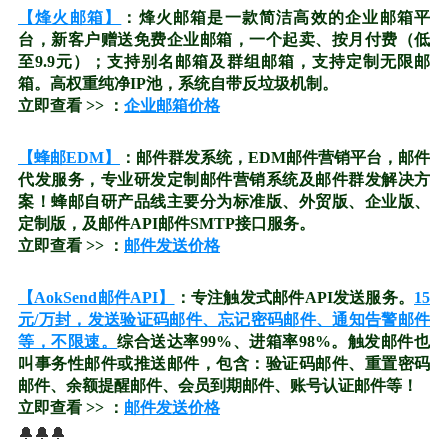
【烽火邮箱】
：烽火邮箱是一款简洁高效的企业邮箱平
台，新客户赠送免费企业邮箱，一个起卖、按月付费（低
至9.9元）；支持别名邮箱及群组邮箱，支持定制无限邮
箱。高权重纯净IP池，系统自带反垃圾机制。
立即查看 >> ：
企业邮箱价格
【蜂邮EDM】
：邮件群发系统，EDM邮件营销平台，邮件
代发服务，专业研发定制邮件营销系统及邮件群发解决方
案！蜂邮自研产品线主要分为标准版、外贸版、企业版、
定制版，及邮件API邮件SMTP接口服务。
立即查看 >> ：
邮件发送价格
【AokSend邮件API】
：专注触发式邮件API发送服务。
15
元/万封，发送验证码邮件、忘记密码邮件、通知告警邮件
等，不限速。
综合送达率99%、进箱率98%。触发邮件也
叫事务性邮件或推送邮件，包含：验证码邮件、重置密码
邮件、余额提醒邮件、会员到期邮件、账号认证邮件等！
立即查看 >> ：
邮件发送价格
🔔🔔🔔