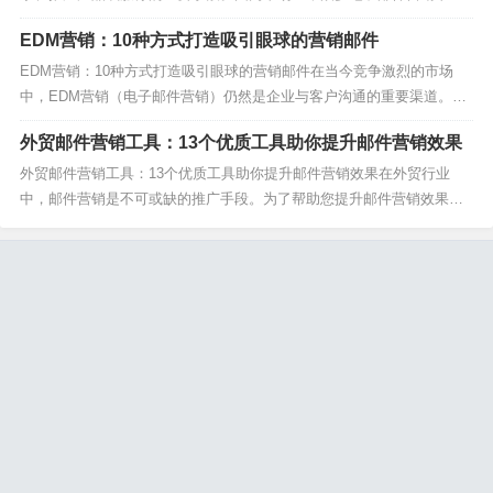
层出不穷，各具特色。本文将为您推荐前8名国内优秀的电子邮件营销平
EDM营销：10种方式打造吸引眼球的营销邮件
台，助力您的营销事业更上一层楼。 一、邮件大师 邮件大师作为国内领
先的电子邮件营销平台，以其强大的邮件群发功能和精...
EDM营销：10种方式打造吸引眼球的营销邮件在当今竞争激烈的市场
中，EDM营销（电子邮件营销）仍然是企业与客户沟通的重要渠道。然
而，如何打造吸引眼球的EDM营销邮件成为了许多营销人员面临的挑
外贸邮件营销工具：13个优质工具助你提升邮件营销效果
战。本文将为您介绍10种实用方式，帮助您打造更具吸引力的EDM营销
邮件，提升营销效果。1. 个性化主题行EDM...
外贸邮件营销工具：13个优质工具助你提升邮件营销效果在外贸行业
中，邮件营销是不可或缺的推广手段。为了帮助您提升邮件营销效果，
本文将详细介绍13个优质外贸邮件营销工具。无论是新手还是资深营销
人员，这些工具都能帮助您提高工作效率和营销效果。1. MailBing（http
s://www.mailbing...